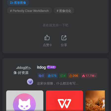
图形图像
# Perfectly Clear WorkBench
# 图像优化
喜欢就支持一下吧
点赞
0
分享
itdog
0
575
4
206
17.7W+
这家伙很懒，什么都没有写...