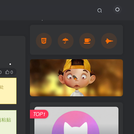
0
0
处
•
TOP1
与粘贴