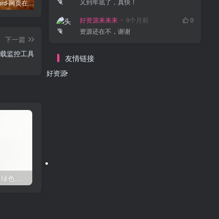
又到年底了，真快！
Typing Word-网页在线背单词
v2rayN v7.24.2 绿色版 – 网络代理工具
Adobe Acrobat Pro v2026.001.21745 (x86x64) 便携版— PDF编辑器
好资源来来来
9个月前
0
资源还在不，谢谢
下一篇
软件卸载监控工具
友情链接
好资源
•
•
Directory Opus v13.21 绿色版 – 文件管理器
WinTools.net Premium v26.2.1 便携版 – 系统优化工具
•