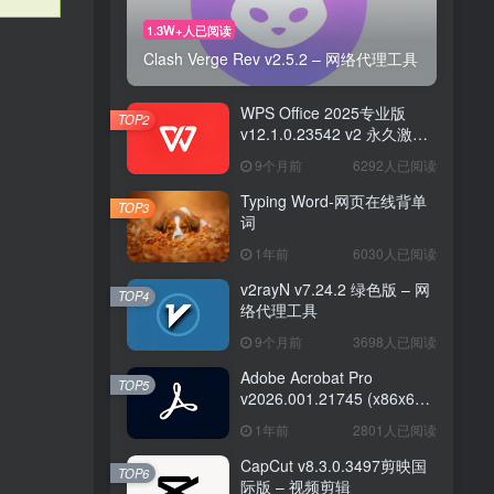
1.3W+人已阅读
Clash Verge Rev v2.5.2 – 网络代理工具
WPS Office 2025专业版
TOP2
v12.1.0.23542 v2 永久激活
版
9个月前
6292人已阅读
Typing Word-网页在线背单
TOP3
词
1年前
6030人已阅读
v2rayN v7.24.2 绿色版 – 网
TOP4
络代理工具
9个月前
3698人已阅读
Adobe Acrobat Pro
TOP5
v2026.001.21745 (x86x64)
便携版— PDF编辑器
1年前
2801人已阅读
CapCut v8.3.0.3497剪映国
TOP6
际版 – 视频剪辑