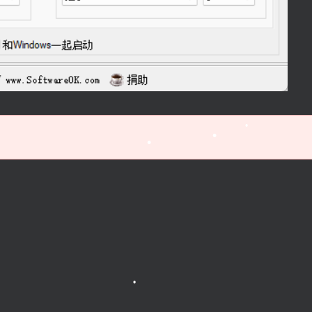
•
•
•