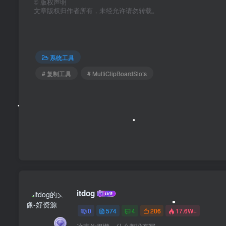
©
版权声明
文章版权归作者所有，未经允许请勿转载。
系统工具
# 复制工具
# MultiClipBoardSlots
•
•
itdog
0
574
4
206
17.6W+