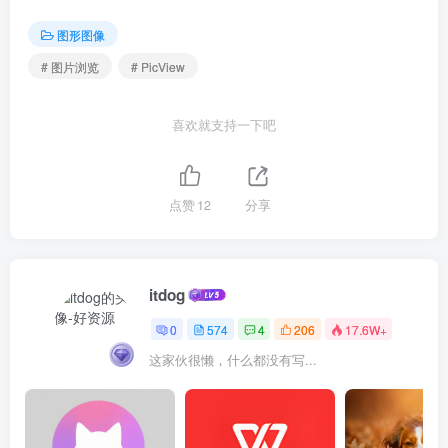
图形图像
# 图片浏览
# PicView
喜欢就支持一下吧
点赞
12
分享
itdog
0
574
4
206
17.6W+
这家伙很懒，什么都没有写...