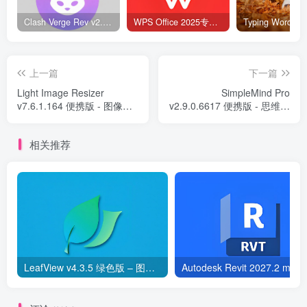
Clash Verge Rev v2.5.2 – 网络代理工具
WPS Office 2025专业版 v12.1.0.23542 v2 永久激活版
上一篇
下一篇
Light Image Resizer
SimpleMind Pro
v7.6.1.164 便携版 - 图像处
v2.9.0.6617 便携版 - 思维导
理软件
图
相关推荐
LeafView v4.3.5 绿色版 – 图片浏览器
Aut