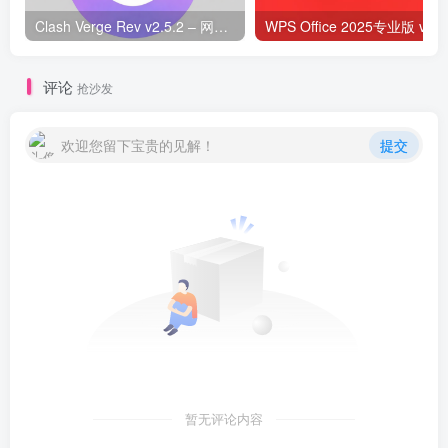
Clash Verge Rev v2.5.2 – 网络代理工具
WPS O
评论
抢沙发
欢迎您留下宝贵的见解！
提交
暂无评论内容