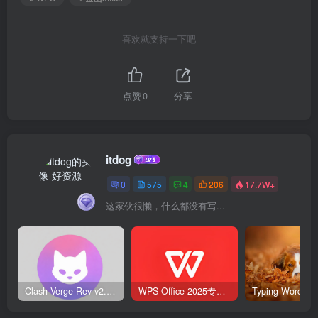
喜欢就支持一下吧
点赞
0
分享
itdog
0
575
4
206
17.7W+
这家伙很懒，什么都没有写...
Clash Verge Rev v2.5.2 – 网络代理工具
WPS Office 2025专业版 v12.1.0.23542 v2 永久激活版