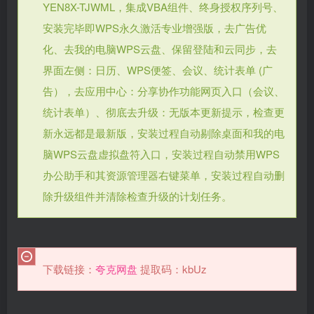
YEN8X-TJWML，集成VBA组件、终身授权序列号、
安装完毕即WPS永久激活专业增强版，去广告优
化、去我的电脑WPS云盘、保留登陆和云同步，去
界面左侧：日历、WPS便签、会议、统计表单 (广
告），去应用中心：分享协作功能网页入口（会议、
统计表单）、彻底去升级：无版本更新提示，检查更
新永远都是最新版，安装过程自动剔除桌面和我的电
脑WPS云盘虚拟盘符入口，安装过程自动禁用WPS
办公助手和其资源管理器右键菜单，安装过程自动删
除升级组件并清除检查升级的计划任务。
下载链接：
夸克网盘
提取码：kbUz