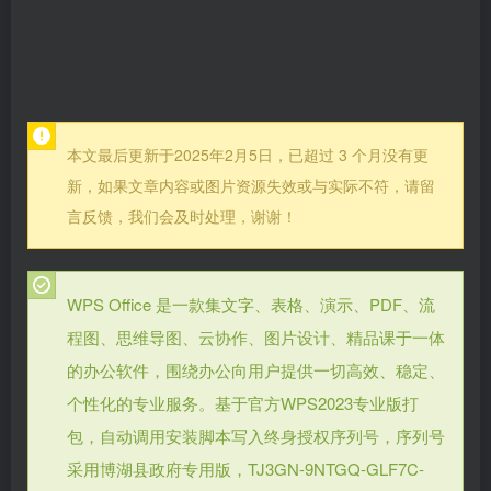
本文最后更新于2025年2月5日，已超过 3 个月没有更
新，如果文章内容或图片资源失效或与实际不符，请留
言反馈，我们会及时处理，谢谢！
WPS Office 是一款集文字、表格、演示、PDF、流
程图、思维导图、云协作、图片设计、精品课于一体
的办公软件，围绕办公向用户提供一切高效、稳定、
个性化的专业服务。基于官方WPS2023专业版打
包，自动调用安装脚本写入终身授权序列号，序列号
采用博湖县政府专用版，TJ3GN-9NTGQ-GLF7C-