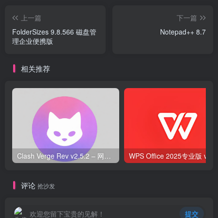
上一篇
下一篇
FolderSizes 9.8.566 磁盘管
Notepad++ 8.7
理企业便携版
相关推荐
Clash Verge Rev v2.5.2 – 网络代理工具
WPS O
评论
抢沙发
欢迎您留下宝贵的见解！
提交