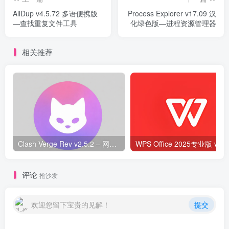
AllDup v4.5.72 多语便携版
Process Explorer v17.09 汉
—查找重复文件工具
化绿色版—进程资源管理器
相关推荐
Clash Verge Rev v2.5.2 – 网络代理工具
WPS O
评论
抢沙发
欢迎您留下宝贵的见解！
提交