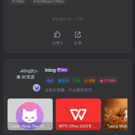
# office
# SoftMaker Office
喜欢就支持一下吧
点赞
0
分享
itdog
0
574
4
206
17.6W+
这家伙很懒，什么都没有写...
Clash Verge Rev v2.5.2 – 网络代理工具
WPS Office 2025专业版 v12.1.0.23542 v2 永久激活版