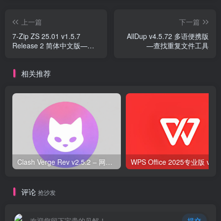
上一篇
下一篇
7-Zip ZS 25.01 v1.5.7
AllDup v4.5.72 多语便携版
Release 2 简体中文版—压
—查找重复文件工具
缩工具
相关推荐
Clash Verge Rev v2.5.2 – 网络代理工具
WPS O
评论
抢沙发
欢迎您留下宝贵的见解！
提交