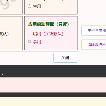
•
•
•
•