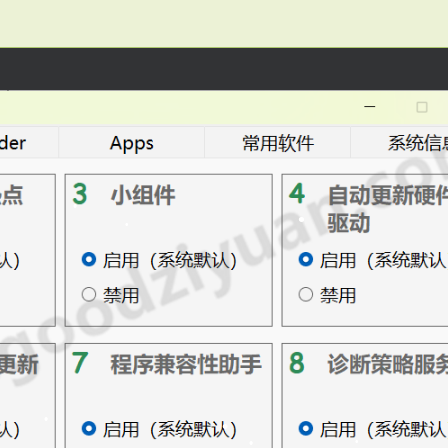
•
•
•
•
•