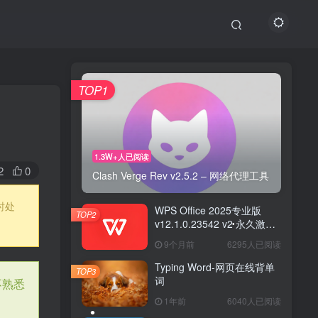
TOP1
1.3W+人已阅读
2
0
Clash Verge Rev v2.5.2 – 网络代理工具
时处
WPS Office 2025专业版
TOP2
v12.1.0.23542 v2 永久激活
版
9个月前
6295人已阅读
Typing Word-网页在线背单
TOP1
TOP3
词
不熟悉
1年前
6040人已阅读