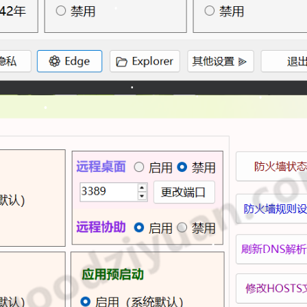
•
•
•
•
•
•
•
•
•
•