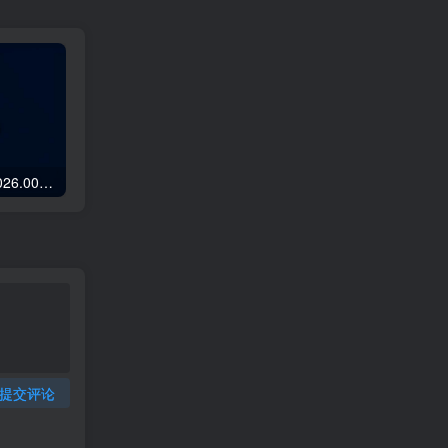
Adobe Acrobat Pro v2026.001.21745 (x86x64) 便携版— PDF编辑器
CapCut v8.3.0.3497剪映国际版 – 视频剪辑
提交评论