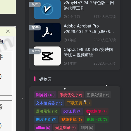
v2rayN v7.24.2 绿色版 – 网
TOP4
络代理工具
1.3W+人已阅读
Clash Verge Rev v2.5.2 – 网络代理工具
9个月前
3734人已阅读
Adobe Acrobat Pro
TOP5
WPS Office 2025专业版
v2026.001.21745 (x86x64)
TOP2
v12.1.0.23542 v2 永久激活
•
便携版— PDF编辑器
1年前
2820人已阅读
版
9个月前
6295人已阅读
CapCut v8.3.0.3497剪映国
TOP6
Typing Word-网页在线背单
际版 – 视频剪辑
TOP3
词
1年前
2302人已阅读
1年前
6040人已阅读
v2rayN v7.24.2 绿色版 – 网
标签云
TOP4
络代理工具
9个月前
3734人已阅读
浏览器
系统优化
图像处理
(13)
(12)
(12)
Adobe Acrobat Pro
TOP5
文本编辑器
下载工具
(11)
(10)
v2026.001.21745 (x86x64)
屏幕录制
pdf工具
数据恢复
便携版— PDF编辑器
(10)
(7)
(7)
1年前
2820人已阅读
图片浏览
视频剪辑
视频下载
(7)
(7)
(7)
CapCut v8.3.0.3497剪映国
TOP6
office
光盘刻录
截图
(6)
(6)
(5)
际版 – 视频剪辑
•