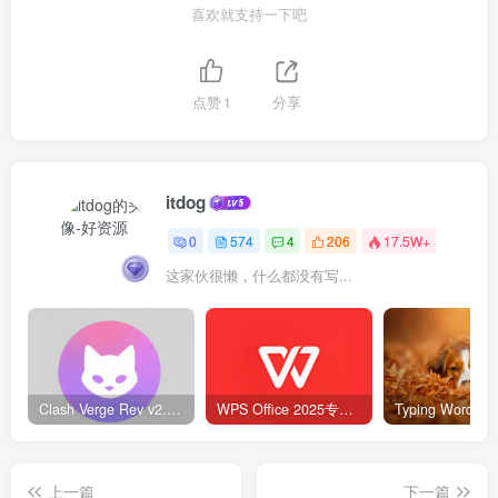
喜欢就支持一下吧
点赞
1
分享
itdog
0
574
4
206
17.5W+
这家伙很懒，什么都没有写...
Clash Verge Rev v2.5.2 – 网络代理工具
WPS Office 2025专业版 v12.1.0.23542 v2 永久激活版
上一篇
下一篇