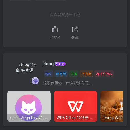
喜欢就支持一下吧
点赞
0
分享
itdog
0
575
4
206
17.7W+
这家伙很懒，什么都没有写...
Clash Verge Rev v2.5.2 – 网络代理工具
WPS Office 2025专业版 v12.1.0.23542 v2 永久激活版