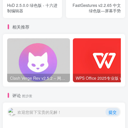
HxD 2.5.0.0 绿色版 - 十六进
FastGestures v2.2.65 中文
制编辑器
绿色版—屏幕手势
相关推荐
Clash Verge Rev v2.5.2 – 网络代理工具
WPS O
评论
抢沙发
欢迎您留下宝贵的见解！
提交