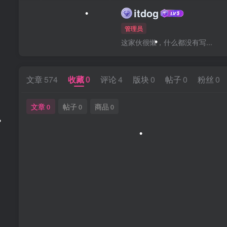
itdog
管理员
•
这家伙很懒，什么都没有写...
•
文章
574
收藏
0
评论
4
版块
0
帖子
0
粉丝
0
文章
帖子
商品
0
0
0
•
•