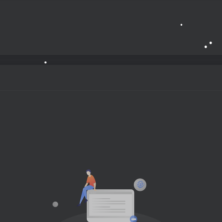
•
•
•
•