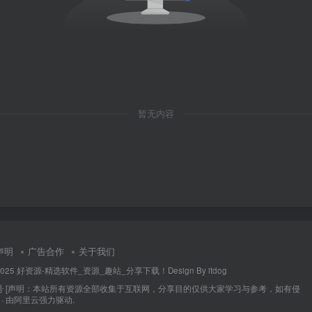
暂无内容
声明
广告合作
关于我们
014-2025 好资源-精选软件_资源_趣站_分享下载！Design By itdog
号
[声明：本站所有资源全部收集于互联网，分享目的仅供大家学习与参考，如有侵
 由
阿里云
强力驱动.