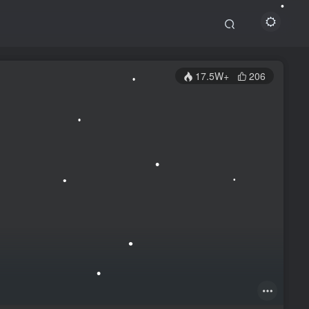
•
17.5W+
206
•
•
•
•
•
•
•