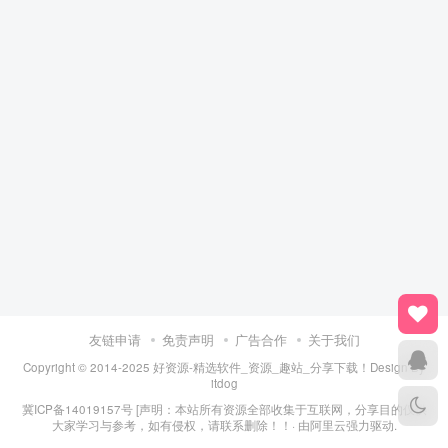
友链申请
免责声明
广告合作
关于我们
Copyright © 2014-2025 好资源-精选软件_资源_趣站_分享下载！Design By
itdog
冀ICP备14019157号
[声明：本站所有资源全部收集于互联网，分享目的仅供
大家学习与参考，如有侵权，请联系删除！！· 由
阿里云
强力驱动.