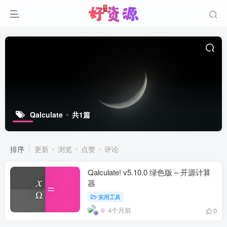
Qalculate
共1篇
排序
更新
浏览
点赞
评论
Qalculate! v5.10.0 绿色版 – 开源计算
器
实用工具
4个月前
0