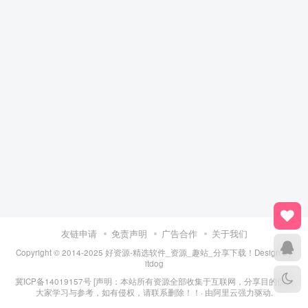
友链申请
免责声明
广告合作
关于我们
Copyright © 2014-2025 好资源-精选软件_资源_趣站_分享下载！Design By
itdog
冀ICP备14019157号
[声明：本站所有资源全部收集于互联网，分享目的仅供
大家学习与参考，如有侵权，请联系删除！！· 由
阿里云
强力驱动.