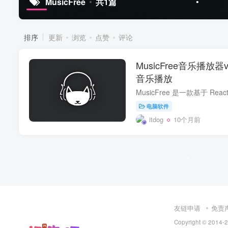
MusicFree
共1篇
•
排序
更新
浏览
点赞
评论
•
MusicFree音乐播放器
音乐播放
电脑软件
•
itdog
10个月前
•
•
友链申请
免责
Copyright © 2