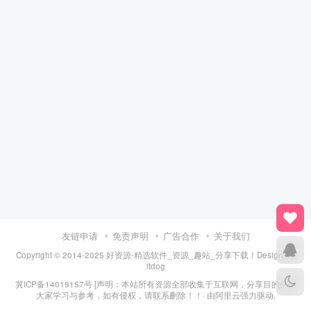
友链申请
免责声明
广告合作
关于我们
Copyright © 2014-2025 好资源-精选软件_资源_趣站_分享下载！Design By
itdog
冀ICP备14019157号
[声明：本站所有资源全部收集于互联网，分享目的仅供
大家学习与参考，如有侵权，请联系删除！！· 由
阿里云
强力驱动.