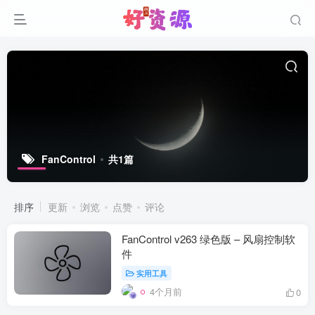
FanControl
共1篇
排序
更新
浏览
点赞
评论
FanControl v263 绿色版 – 风扇控制软
件
实用工具
4个月前
0