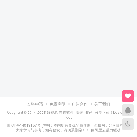
友链申请
免责声明
广告合作
关于我们
Copyright © 2014-2025 好资源-精选软件_资源_趣站_分享下载！Design By
itdog
冀ICP备14019157号
[声明：本站所有资源全部收集于互联网，分享目的仅供
大家学习与参考，如有侵权，请联系删除！！· 由
阿里云
强力驱动.