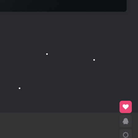
•
•
•