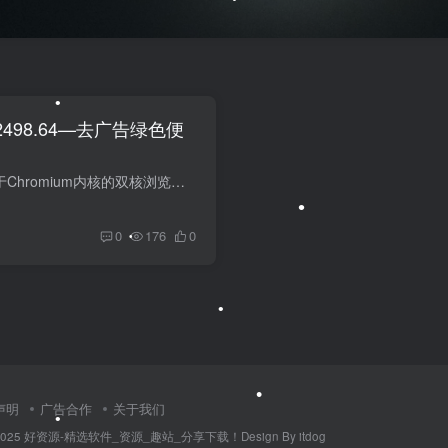
•
•
•
.2498.64—去广告绿色便
360安全浏览器(360SE)是基于Chromium内核的双核浏览器,360SE14最新正式版,Chromium内核已提升至108最新版,新增夜间模式,自动模式动态切换支持IE内核.各类实用功能,安全保护技术,丰富皮肤库,风格...
0
176
0
•
•
•
声明
广告合作
关于我们
014-2025 好资源-精选软件_资源_趣站_分享下载！Design By itdog