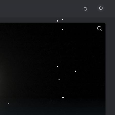
•
•
•
•
•
•
•
•
•
•