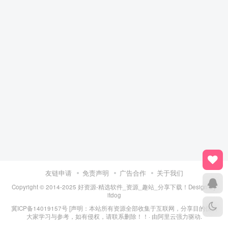
友链申请
免责声明
广告合作
关于我们
Copyright © 2014-2025 好资源-精选软件_资源_趣站_分享下载！Design By
itdog
冀ICP备14019157号
[声明：本站所有资源全部收集于互联网，分享目的仅供
大家学习与参考，如有侵权，请联系删除！！· 由
阿里云
强力驱动.