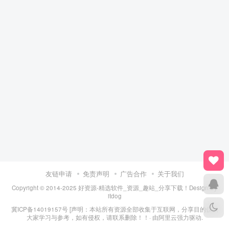
友链申请
免责声明
广告合作
关于我们
Copyright © 2014-2025 好资源-精选软件_资源_趣站_分享下载！Design By
itdog
冀ICP备14019157号
[声明：本站所有资源全部收集于互联网，分享目的仅供
大家学习与参考，如有侵权，请联系删除！！· 由
阿里云
强力驱动.