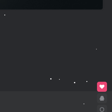
•
•
•
•
•