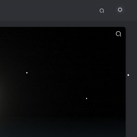
•
•
•