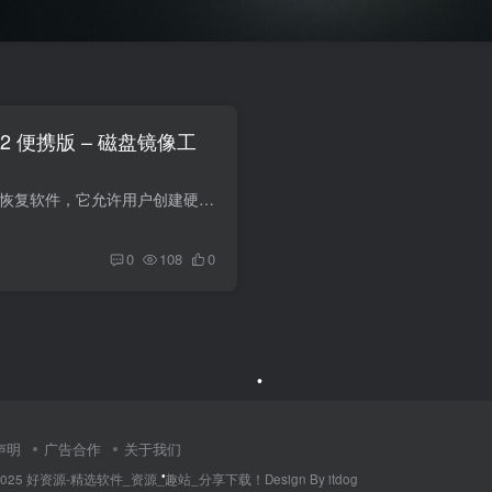
.7312 便携版 – 磁盘镜像工
R-Drive Image 是一款备份和恢复软件，它允许用户创建硬盘或分区的镜像文件。使用 R-Drive Image，您可以将整个硬盘或特定分区的内容复制到另一个存储设备，以便在需要时进行快速且可靠的恢复。
0
108
0
声明
广告合作
关于我们
014-2025 好资源-精选软件_资源_趣站_分享下载！Design By itdog