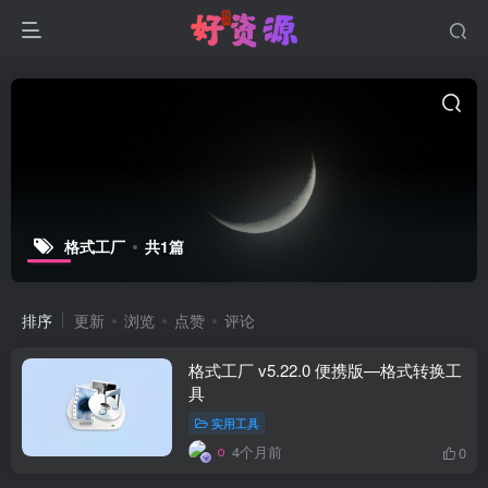
格式工厂
共1篇
排序
更新
浏览
点赞
评论
格式工厂 v5.22.0 便携版—格式转换工
具
实用工具
4个月前
0