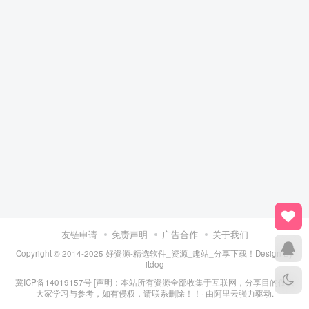
友链申请
免责声明
广告合作
关于我们
Copyright © 2014-2025 好资源-精选软件_资源_趣站_分享下载！Design By
itdog
冀ICP备14019157号
[声明：本站所有资源全部收集于互联网，分享目的仅供
大家学习与参考，如有侵权，请联系删除！！· 由
阿里云
强力驱动.