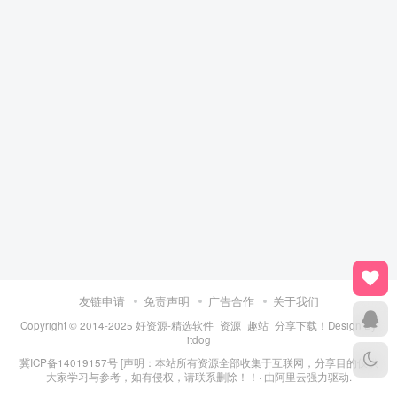
友链申请
免责声明
广告合作
关于我们
Copyright © 2014-2025 好资源-精选软件_资源_趣站_分享下载！Design By
itdog
冀ICP备14019157号
[声明：本站所有资源全部收集于互联网，分享目的仅供
大家学习与参考，如有侵权，请联系删除！！· 由
阿里云
强力驱动.