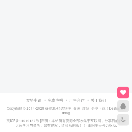
友链申请
免责声明
广告合作
关于我们
Copyright © 2014-2025 好资源-精选软件_资源_趣站_分享下载！Design By
itdog
冀ICP备14019157号
[声明：本站所有资源全部收集于互联网，分享目的仅供
大家学习与参考，如有侵权，请联系删除！！· 由
阿里云
强力驱动.