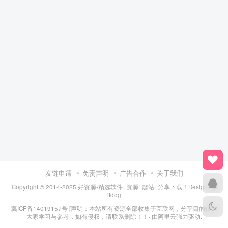
友链申请
免责声明
广告合作
关于我们
Copyright © 2014-2025 好资源-精选软件_资源_趣站_分享下载！Design By
itdog
冀ICP备14019157号
[声明：本站所有资源全部收集于互联网，分享目的仅供
大家学习与参考，如有侵权，请联系删除！！· 由
阿里云
强力驱动.