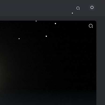
•
•
•
•