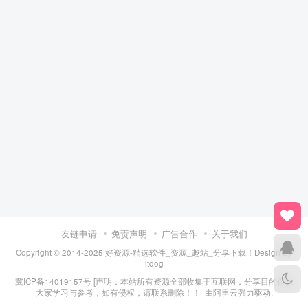
友链申请
免责声明
广告合作
关于我们
Copyright © 2014-2025 好资源-精选软件_资源_趣站_分享下载！Design By
itdog
冀ICP备14019157号
[声明：本站所有资源全部收集于互联网，分享目的仅供
大家学习与参考，如有侵权，请联系删除！！· 由
阿里云
强力驱动.