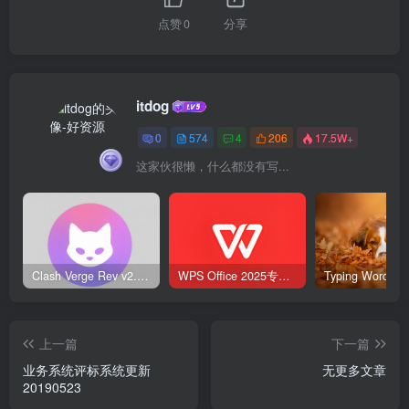
点赞
0
分享
itdog
0
574
4
206
17.5W+
这家伙很懒，什么都没有写...
Clash Verge Rev v2.5.2 – 网络代理工具
WPS Office 2025专业版 v12.1.0.23542 v2 永久激活版
上一篇
下一篇
业务系统评标系统更新
无更多文章
20190523