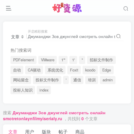
开启精彩搜索
文章
热门搜索词
PDFelement
VMware
1'"
1'
"
招标文件制作
自动
CA驱动
系统优化
Foxit
koodo
Edge
网站留念
投标文件制作
'
通信
培训
admin
投标人知识
index
搜索
Джуманджи Зов джунглей смотреть онлайн
smotretonlaynfilmyiserialy.ru
，共找到
0
个文章
文章
用户
版块
帖子
商品