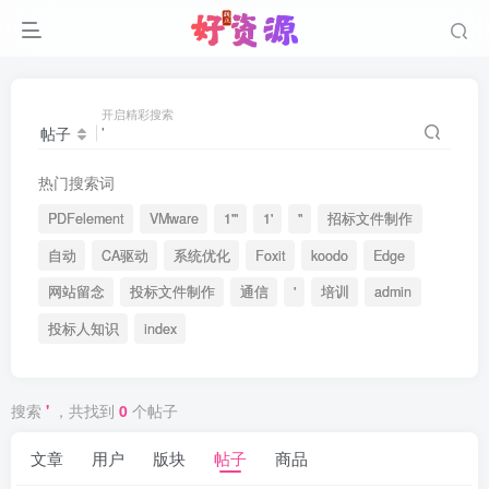
开启精彩搜索
帖子
热门搜索词
PDFelement
VMware
1'"
1'
"
招标文件制作
自动
CA驱动
系统优化
Foxit
koodo
Edge
网站留念
投标文件制作
通信
'
培训
admin
投标人知识
index
搜索
'
，共找到
0
个帖子
文章
用户
版块
帖子
商品