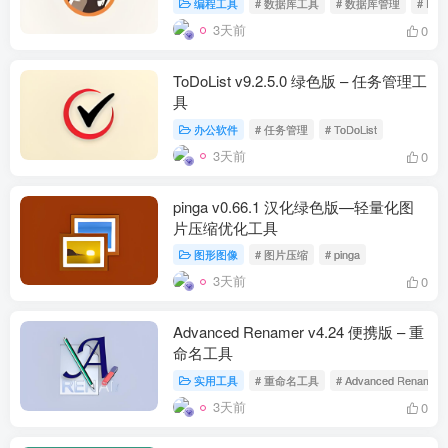
编程工具
# 数据库工具
# 数据库管理
# DBe
3天前
0
ToDoList v9.2.5.0 绿色版 – 任务管理工
具
办公软件
# 任务管理
# ToDoList
3天前
0
pinga v0.66.1 汉化绿色版—轻量化图
片压缩优化工具
图形图像
# 图片压缩
# pinga
3天前
0
Advanced Renamer v4.24 便携版 – 重
命名工具
实用工具
# 重命名工具
# Advanced Renamer
3天前
0