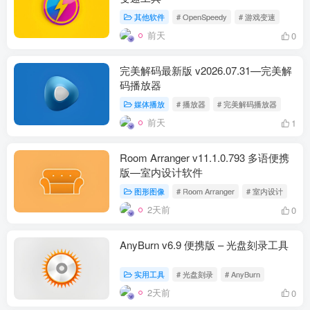
其他软件
# OpenSpeedy
# 游戏变速
前天
0
完美解码最新版 v2026.07.31—完美解
码播放器
媒体播放
# 播放器
# 完美解码播放器
前天
1
Room Arranger v11.1.0.793 多语便携
版—室内设计软件
图形图像
# Room Arranger
# 室内设计
2天前
0
AnyBurn v6.9 便携版 – 光盘刻录工具
实用工具
# 光盘刻录
# AnyBurn
2天前
0