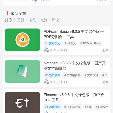
最新发布
排序
更新
浏览
点赞
评论
PDFsam Basic v6.0.5 中文绿色版—
PDF分割合并工具
实用工具
# pdf工具
# PDFsam Basic
13小时前
0
Notepad– v3.8.3 中文绿色版—国产开
源文本编辑器
办公软件
# 文本编辑器
# 文本编辑
# Notep
13小时前
0
Electerm v5.0.6 中文绿色版—跨平台
SSH工具
远程控制
# SSH客户端
# ssh
# Electerm