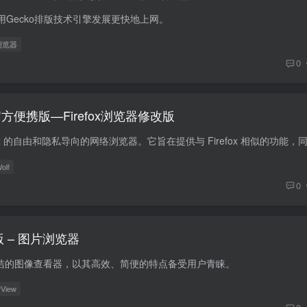
fox使用Gecko排版技术引擎发展更快地上网。
浏览器
0
.3-1官方便携版—Firefox浏览器修改版
olf
0
绿色版 – 图片浏览器
级且简洁的图像查看器，以其高效、简便的特点备受用户青睐。
fView