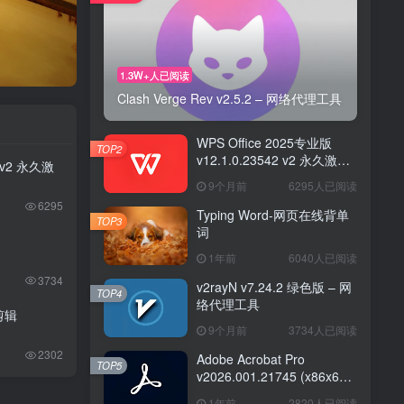
1.3W+人已阅读
Clash Verge Rev v2.5.2 – 网络代理工具
WPS Office 2025专业版
TOP2
v12.1.0.23542 v2 永久激活
2 v2 永久激
版
9个月前
6295人已阅读
6295
Typing Word-网页在线背单
TOP3
词
1年前
6040人已阅读
3734
v2rayN v7.24.2 绿色版 – 网
TOP4
络代理工具
频剪辑
9个月前
3734人已阅读
2302
Adobe Acrobat Pro
TOP5
v2026.001.21745 (x86x64)
便携版— PDF编辑器
1年前
2820人已阅读