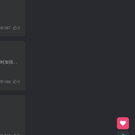
387
0
LibreWolf 是一个基于 Firefox 的自由和隐私导向的网络浏览器。它旨在提供与 Firefox 相似的功能，同时加强用户隐私和安全性。
169
0