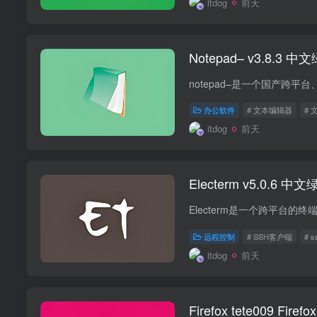
itdog
前天
Notepad– v3.8
办公软件
# 文本编辑器
# 
itdog
前天
Electerm v5.0.
远程控制
# SSH客户端
# s
itdog
前天
Firefox tete009 Fi