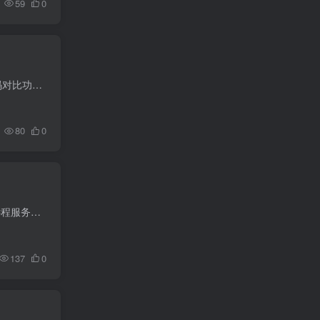
59
0
notepad–是一个国产跨平台、简单的文本编辑器，是替换notepad++的一种选择。其还内置强大的代码对比功能，插件功能。用起来很方便。且对大文件日志打开无压力。
80
0
Electerm是一个跨平台的终端模拟器，它提供了多个功能强大的工具，帮助用户更高效地管理和操作远程服务器。
137
0