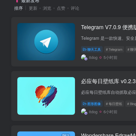
最新发布
排序
更新
浏览
点赞
评论
Telegram V7.0.9 
聊天工具
# Telegram
# 聊
itdog
5小时前
必应每日壁纸库 v0.2
图形图像
# 每日壁纸
# Bi
itdog
6小时前
Wondershare Edra
2