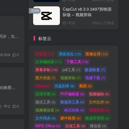
CapCut v8.3.0.3497剪映国
TOP6
际版 – 视频剪辑
1年前
2302人已阅读
Telegram 是一款快速、安全且功能丰富的即时通讯应用，专为个人和群组聊天而设计。它支持多平台同步，允许用户在手机、平板和电脑上无缝切换使用。
标签云
浏览器
系统优化
图像处理
(13)
(12)
(12)
509
0
文本编辑器
下载工具
(11)
(10)
屏幕录制
pdf工具
数据恢复
(10)
(7)
(7)
图片浏览
视频剪辑
视频下载
(7)
(7)
(7)
office
光盘刻录
截图
(6)
(6)
(5)
必应每日壁纸库自动抓取必应首页全球每日精选 4K 无水印高清实拍图，以轻量化后台运行实现桌面自动换图，无广告、无付费订阅，兼具壁纸美化与地理科普，一键打造动态治愈桌面。
思维导图
PDF编辑器
视频编辑
(5)
(5)
(5)
激活工具
数据库工具
文件比对
(5)
(4)
(4)
0
2
0
视频播放器
格式转换
视频转换
(4)
(4)
(4)
文件同步
硬件检测
数据库管理
(4)
(4)
(4)
WPS Office
压缩工具
播放器
(4)
(4)
(4)