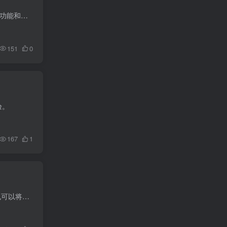
SQLiteStudio 是一款免费、开源、跨平台的 SQLite 数据库管理工具。它以其简洁的用户界面、强大的功能和轻量级的特性而闻名，是 SQLite 数据库开发者和用户的理想选择。SQLiteStudio 不需要安装...
151
0
验。
167
1
PDFsam Basic 是一款免费的 PDF 文件分割和合并工具，可以轻松地将 PDF 文件分割成多个部分，也可以将多个 PDF 文件合并成一个文件。