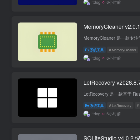
itdog
6小时前
MemoryCleaner v
系统工具
# MemoryCleaner
itdog
6小时前
LetRecovery v20
系统工具
# LetRecovery
#
itdog
6小时前
SQLiteStudio v4.