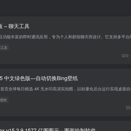
便携版 – 聊天工具
天工具
0
.35 中文绿色版—自动切换Bing壁纸
ng壁纸
wMax v15.2.9.1577 亿图图示—图形绘制软件