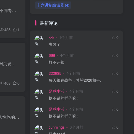
十六进制编辑器
(4)
EdrawMax是一款基于矢量的绘图分析工具，它包含企业大量案例库和模板库。方便进行绘制以及各种不同专业发展业务工作流程图、组织系统结构图、业务处理流程图、程序控制流程图、数据信息流程图、...
最新评论
485
1
kkk
1个月前
0
失效了
666
4个月前
0
打不开都
Adobe Photoshop (PS) 是全球领先的图像编辑和设计软件，广泛应用于摄影、平面设计、数字艺术、网页设计、视频编辑等多个领域。
333985
4个月前
0
每天都在战争，希望2026和平.
408
0
足球生活
4个月前
0
挺不错的样子嘛！
足球生活
4个月前
0
挺不错的样子嘛！
Adobe Premiere Pro 这是前所未有、最多采多姿的。最快且最有效率的影片编辑器协助您制作出最令人惊艶的作品 — 并且能轻松从 Final Cut 或 Avid 转换。以原生格式，或藉由建立可轻松地来回切换...
cunmings
6个月前
0