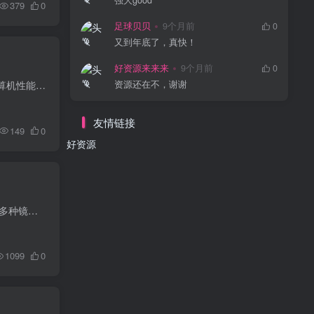
强大good
379
0
足球贝贝
9个月前
0
又到年底了，真快！
好资源来来来
9个月前
0
资源还在不，谢谢
MemoryCleaner 是一款专注于系统内存管理和优化的实用工具，旨在帮助用户释放内存空间、提高计算机性能。它能够监测和清理不必要的内存占用，从而提高系统的响应速度，特别是在运行大型应用程序...
友情链接
149
0
好资源
LetRecovery 是一款基于 Rust 开发的免费开源 Windows 系统重装工具，支持 WIM/ESD/GHO/ISO 等多种镜像格式的部署与备份，还集成了在线下载、驱动管理、引导修复等实用功能。
1099
0