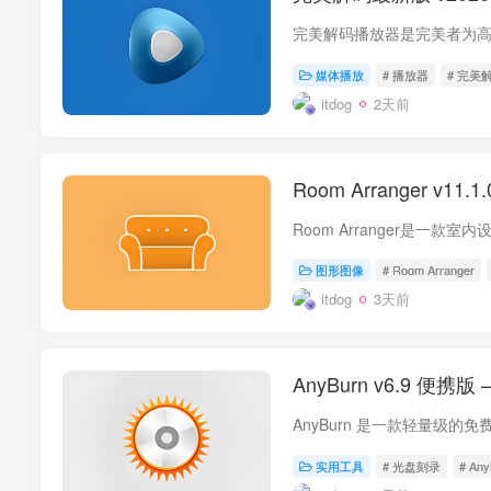
媒体播放
# 播放器
# 完美
itdog
2天前
Room Arranger v
图形图像
# Room Arranger
itdog
3天前
AnyBurn v6.9 便携
实用工具
# 光盘刻录
# Any