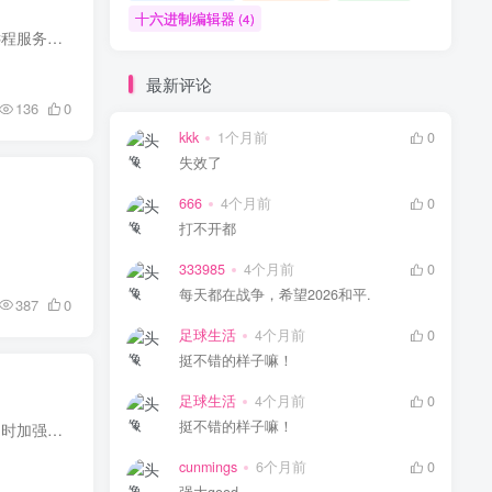
十六进制编辑器
(4)
Electerm是一个跨平台的终端模拟器，它提供了多个功能强大的工具，帮助用户更高效地管理和操作远程服务器。
最新评论
136
0
kkk
1个月前
0
失效了
666
4个月前
0
打不开都
333985
4个月前
0
每天都在战争，希望2026和平.
387
0
足球生活
4个月前
0
挺不错的样子嘛！
足球生活
4个月前
0
挺不错的样子嘛！
LibreWolf 是一个基于 Firefox 的自由和隐私导向的网络浏览器。它旨在提供与 Firefox 相似的功能，同时加强用户隐私和安全性。
cunmings
6个月前
0