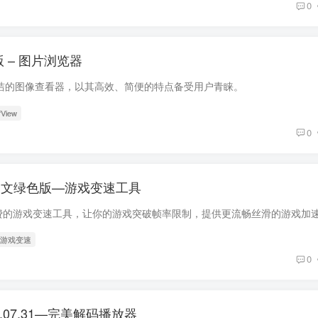
0
绿色版 – 图片浏览器
级且简洁的图像查看器，以其高效、简便的特点备受用户青睐。
fView
0
edy v3.3.8 中文绿色版—游戏变速工具
开源免费的游戏变速工具，让你的游戏突破帧率限制，提供更流畅丝滑的游戏加
 游戏变速
0
.07.31—完美解码播放器