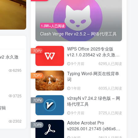
1.3W+人已阅读
Clash Verge Rev v2.5.2 – 网络代理工具
WPS Office 2025专业版
TOP2
v12.1.0.23542 v2 永久激活
2 v2 永久激
版
9个月前
6295人已阅读
6295
Typing Word-网页在线背单
TOP3
词
1年前
6035人已阅读
3725
v2rayN v7.24.2 绿色版 – 网
TOP4
络代理工具
频剪辑
9个月前
3725人已阅读
2302
Adobe Acrobat Pro
TOP5
v2026.001.21745 (x86x64)
便携版— PDF编辑器
1年前
2813人已阅读