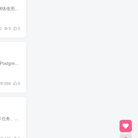
DU Meter是一款网络流量监控工具，可以帮助用户实时监控网络流量的上传下载速度，帮助用户了解网络使用情况，以便更好地管理网络资源。
0
5
0
DBeaver 是一款功能强大、易于使用的数据库管理工具。它支持多种数据库管理系统，包括 MySQL、PostgreSQL、Oracle、SQLite、Firebird 等。DBeaver 提供了一个集成的开发环境，让用户可以通过一...
555
0
ToDoList 是一款专业的任务管理应用程序，旨在帮助用户轻松记录、组织、优先排序和跟踪他们的日常任务、项目计划和长期目标。无论您是需要管理个人生活、团队协作项目，还是规划未来的职业发展...