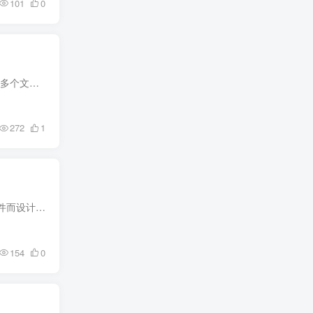
101
0
Beyond Compare是一款功能强大的文件和文件夹比较工具。它可以帮助用户快速而准确地比较两个或多个文件或文件夹之间的差异，并显示出这些差异的详细信息。
272
1
MKVToolnix 是一款功能强大的多媒体文件处理工具，专为创建、修改和检查 Matroska (MKV) 格式文件而设计。它支持多种视频、音频和字幕格式，允许用户灵活地将不同的媒体元素合并到一个 MKV 文件...
154
0