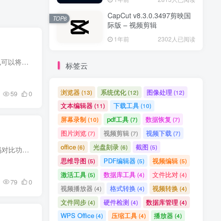
CapCut v8.3.0.3497剪映国
TOP6
际版 – 视频剪辑
1年前
2302人已阅读
PDFsam Basic 是一款免费的 PDF 文件分割和合并工具，可以轻松地将 PDF 文件分割成多个部分，也可以将多个 PDF 文件合并成一个文件。
标签云
浏览器
系统优化
图像处理
(13)
(12)
(12)
59
0
文本编辑器
下载工具
(11)
(10)
屏幕录制
pdf工具
数据恢复
(10)
(7)
(7)
图片浏览
视频剪辑
视频下载
(7)
(7)
(7)
office
光盘刻录
截图
(6)
(6)
(5)
notepad–是一个国产跨平台、简单的文本编辑器，是替换notepad++的一种选择。其还内置强大的代码对比功能，插件功能。用起来很方便。且对大文件日志打开无压力。
思维导图
PDF编辑器
视频编辑
(5)
(5)
(5)
激活工具
数据库工具
文件比对
(5)
(4)
(4)
79
0
视频播放器
格式转换
视频转换
(4)
(4)
(4)
文件同步
硬件检测
数据库管理
(4)
(4)
(4)
WPS Office
压缩工具
播放器
(4)
(4)
(4)