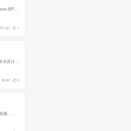
完美解码播放器是完美者为高清影视爱好者精心整合的老牌全能影音解码包,集成了多媒体播放器PotPlayer,MPC-BE,分离器解码器套件LAV Filters,高画质渲染器MADVR,能够软硬编解码所有音视频,支持中...
147
1
Room Arranger是一款室内设计软件，以简洁易用的界面和 2D 绘图 + 3D 实时预览功能为核心，无需专业设计经验也能快速规划房间、公寓或花园布局。
61
0
AnyBurn 是一款轻量级的免费光盘刻录工具，支持多种光盘格式（CD、DVD、Blu-ray）。它可以用来创建、刻录、复制和提取光盘内容。