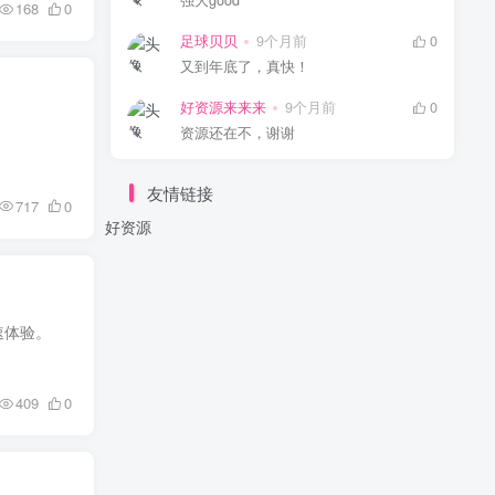
强大good
168
0
足球贝贝
9个月前
0
又到年底了，真快！
好资源来来来
9个月前
0
资源还在不，谢谢
友情链接
717
0
好资源
速体验。
409
0