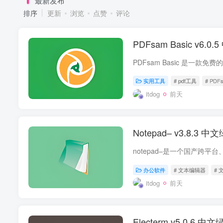
最新发布
排序
更新
浏览
点赞
评论
PDFsam Basic v
实用工具
# pdf工具
# PDFs
itdog
前天
Notepad– v3.8
办公软件
# 文本编辑器
# 
itdog
前天
Electerm v5.0.