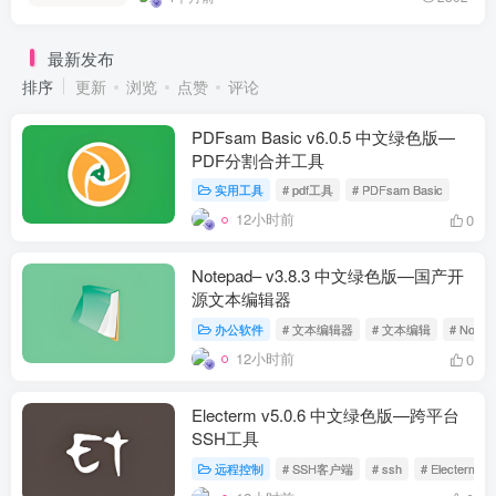
最新发布
排序
更新
浏览
点赞
评论
PDFsam Basic v6.0.5 中文绿色版—
PDF分割合并工具
实用工具
# pdf工具
# PDFsam Basic
12小时前
0
Notepad– v3.8.3 中文绿色版—国产开
源文本编辑器
办公软件
# 文本编辑器
# 文本编辑
# Notep
12小时前
0
Electerm v5.0.6 中文绿色版—跨平台
SSH工具
远程控制
# SSH客户端
# ssh
# Electerm