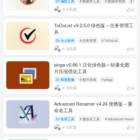
编程工具
# 数据库工具
# 数据库管理
# DBe
3天前
0
ToDoList v9.2.5.0 绿色版 – 任务管理工
具
办公软件
# 任务管理
# ToDoList
3天前
0
pinga v0.66.1 汉化绿色版—轻量化图
片压缩优化工具
图形图像
# 图片压缩
# pinga
3天前
0
Advanced Renamer v4.24 便携版 – 重
命名工具
实用工具
# 重命名工具
# Advanced Renamer
3天前
0