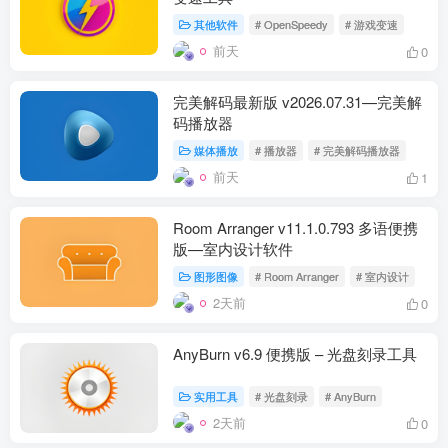
其他软件
# OpenSpeedy
# 游戏变速
前天
0
完美解码最新版 v2026.07.31—完美解
码播放器
媒体播放
# 播放器
# 完美解码播放器
前天
1
Room Arranger v11.1.0.793 多语便携
版—室内设计软件
图形图像
# Room Arranger
# 室内设计
2天前
0
AnyBurn v6.9 便携版 – 光盘刻录工具
实用工具
# 光盘刻录
# AnyBurn
2天前
0