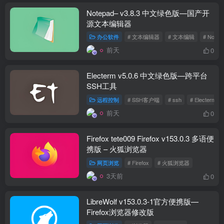
Notepad– v3.8.3 中文绿色版—国产开
源文本编辑器
办公软件
# 文本编辑器
# 文本编辑
# Notep
前天
0
Electerm v5.0.6 中文绿色版—跨平台
SSH工具
远程控制
# SSH客户端
# ssh
# Electerm
前天
0
Firefox tete009 Firefox v153.0.3 多语便
携版 – 火狐浏览器
网页浏览
# Firefox
# 火狐浏览器
3天前
0
LibreWolf v153.0.3-1官方便携版—
Firefox浏览器修改版