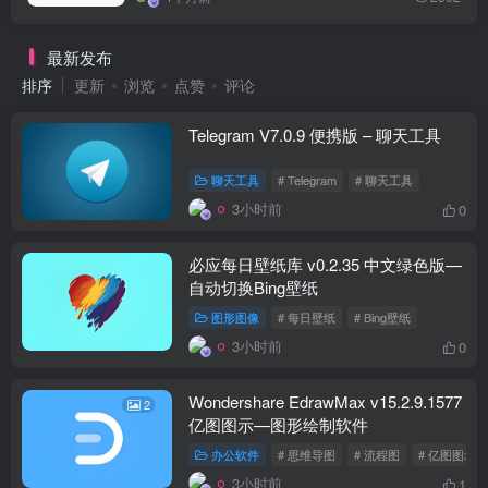
最新发布
排序
更新
浏览
点赞
评论
Telegram V7.0.9 便携版 – 聊天工具
聊天工具
# Telegram
# 聊天工具
3小时前
0
必应每日壁纸库 v0.2.35 中文绿色版—
自动切换Bing壁纸
图形图像
# 每日壁纸
# Bing壁纸
3小时前
0
Wondershare EdrawMax v15.2.9.1577
2
亿图图示—图形绘制软件
办公软件
# 思维导图
# 流程图
# 亿图图示
3小时前
1